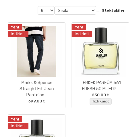
Stoktakiler
Yeni
Yeni
İndirimli
İndirimli
Marks & Spencer
ERKEK PARFÜM 561
Straight Fit Jean
FRESH 50 ML EDP
Pantolon
230,00 ₺
399,00 ₺
Hızlı Kargo
Yeni
İndirimli