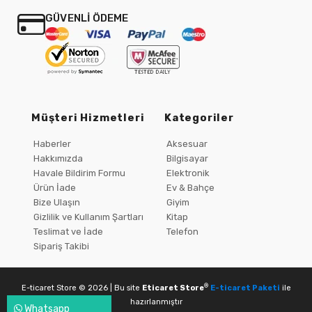
GÜVENLİ ÖDEME
Müşteri Hizmetleri
Kategoriler
Haberler
Aksesuar
Hakkımızda
Bilgisayar
Havale Bildirim Formu
Elektronik
Ürün İade
Ev & Bahçe
Bize Ulaşın
Giyim
Gizlilik ve Kullanım Şartları
Kitap
Teslimat ve İade
Telefon
Sipariş Takibi
®
E-ticaret Store © 2026 | Bu site
Eticaret Store
E-ticaret Paketi
ile
hazırlanmıştır
Whatsapp