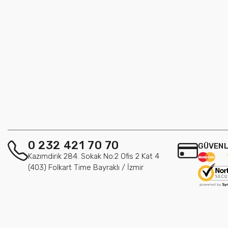
0 232 421 70 70
GÜVENL
Kazımdirik 284. Sokak No:2 Ofis 2 Kat 4
(403) Folkart Time Bayraklı / İzmir