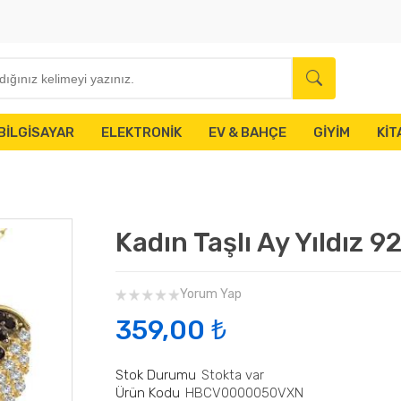
BILGISAYAR
ELEKTRONIK
EV & BAHÇE
GIYIM
KIT
Kadın Taşlı Ay Yıldız 
Yorum Yap
359,00 ₺
Stok Durumu
Stokta var
Ürün Kodu
HBCV0000050VXN