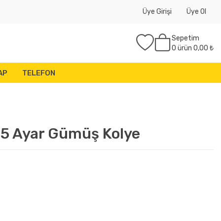
Üye Girişi
Üye Ol
Sepetim
0
ürün
0,00 ₺
AP
TELEFON
925 Ayar Gümüş Kolye