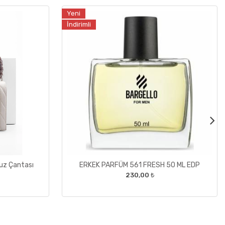
Yeni
İndirimli
muz Çantası
ERKEK PARFÜM 561 FRESH 50 ML EDP
230,00 ₺