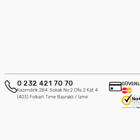
0 232 421 70 70
GÜVENL
Kazımdirik 284. Sokak No:2 Ofis 2 Kat 4
(403) Folkart Time Bayraklı / İzmir