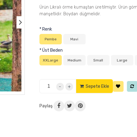
Ürün Likralı örme kumaştan üretilmiştir. Ürün gömle
manşetlidir. Boydan düğmelidir.
*
Renk
Pembe
Mavi
*
Üst Beden
XXLarge
Medium
Small
Large
-
+
Sepete Ekle
Paylaş