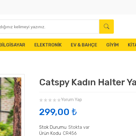
BILGISAYAR
ELEKTRONIK
EV & BAHÇE
GIYIM
KIT
Catspy Kadın Halter Yak
Yorum Yap
299,00 ₺
Stok Durumu
Stokta var
Ürün Kodu
CR456