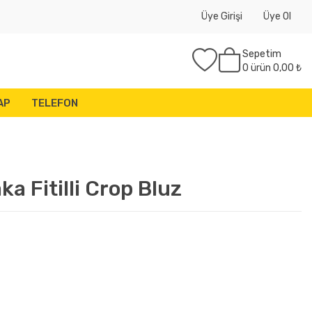
Üye Girişi
Üye Ol
Sepetim
0
ürün
0,00 ₺
AP
TELEFON
a Fitilli Crop Bluz